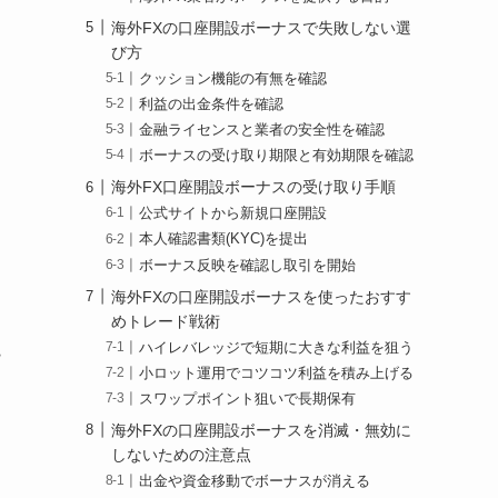
海外FXの口座開設ボーナスで失敗しない選
び方
クッション機能の有無を確認
利益の出金条件を確認
金融ライセンスと業者の安全性を確認
ボーナスの受け取り期限と有効期限を確認
海外FX口座開設ボーナスの受け取り手順
公式サイトから新規口座開設
本人確認書類(KYC)を提出
ボーナス反映を確認し取引を開始
海外FXの口座開設ボーナスを使ったおすす
めトレード戦術
ハイレバレッジで短期に大きな利益を狙う
観
小ロット運用でコツコツ利益を積み上げる
スワップポイント狙いで長期保有
海外FXの口座開設ボーナスを消滅・無効に
しないための注意点
出金や資金移動でボーナスが消える