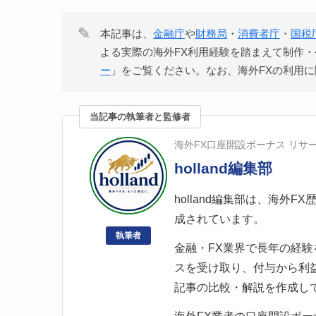
✎
本記事は、
金融庁
や
財務局
・
消費者庁
・
国税
よる実際の海外FX利用経験を踏まえて制作
ー
」をご覧ください。なお、海外FXの利用
当記事の執筆者と監修者
海外FX口座開設ボーナス リサ
holland編集部
holland編集部は、海外
成されています。
執筆者
金融・FX業界で長年の経
スを受け取り、付与から利
記事の比較・解説を作成し