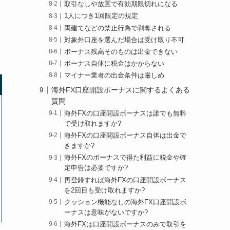
取引なしや放置で有効期限切れになる
1人につき1回限定の規定
両建てなどの禁止行為で剥奪される
対象外口座を選んだ場合は受け取り不可
ボーナス残高そのものは出金できない
ボーナス自体に税金はかからない
マイナー業者の出金条件は厳しめ
海外FX口座開設ボーナスに関するよくある
質問
海外FXの口座開設ボーナスは誰でも無料
で受け取れますか?
海外FXの口座開設ボーナス自体は出金で
きますか?
海外FXのボーナスで得た利益に税金や確
定申告は必要ですか?
再登録すれば海外FXの口座開設ボーナス
を2回目も受け取れますか?
クッション機能なしの海外FX口座開設ボ
ーナスは意味がないですか?
海外FXは口座開設ボーナスのみで取引を