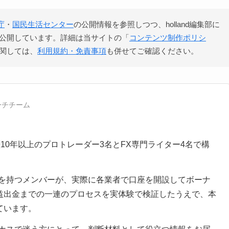
庁
・
国民生活センター
の公開情報を参照しつつ、holland編集部に
・公開しています。詳細は当サイトの「
コンテンツ制作ポリシ
に関しては、
利用規約・免責事項
も併せてご確認ください。
ーチチーム
FX歴10年以上のプロトレーダー3名とFX専門ライター4名で構
験を持つメンバーが、実際に各業者で口座を開設してボーナ
益出金までの一連のプロセスを実体験で検証したうえで、本
ています。