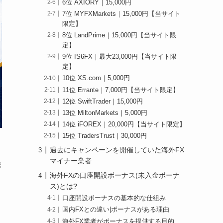
6位 AXIORY｜15,000円
7位 MYFXMarkets｜15,000円【当サイト
限定】
8位 LandPrime｜15,000円【当サイト限
定】
9位 IS6FX｜最大23,000円【当サイト限
定】
10位 XS.com｜5,000円
11位 Errante｜7,000円【当サイト限定】
12位 SwiftTrader｜15,000円
13位 MiltonMarkets｜5,000円
14位 iFOREX｜20,000円【当サイト限定】
15位 TradersTrust｜30,000円
過去にキャンペーンを開催していた海外FX
マイナー業者
未
海外FXの口座開設ボーナス(未入金ボーナ
ス)とは?
口座開設ボーナスの基本的な仕組み
国内FXとの違い|ボーナスがある理由
海外FX業者がボーナスを提供する目的